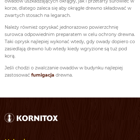
owadów uszkadzających okrągły, jak i przetarty surowiec w
korze, dlatego zaleca się aby okrągłe drewno składować w
zwartych stosach na legarach.
Należy również opryskać jednorazowo powierzchnię
surowca odpowiednim preparatem w celu ochrony drewna.
Taki oprysk najlepiej wykonać wtedy, gdy owady dopiero co
zasiedlają drewno lub wtedy kiedy wgryzione są tuż pod
korą.
Jeśli chodzi o zwalczanie owadów w budynku najlepiej
zastosować
fumigacja
drewna.