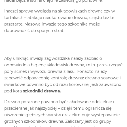
nadal będzie istniał chętnie zasiedlą go ponownie.
Inaczej sprawa wygląda na składowiskach drewna czy w
tartakach – atakuje nieokorowane drewno, często też te
przetarte. Masowa inwazja tego szkodnika może
doprowadzić do sporych strat.
Aby uniknąć inwazji zagwoździka należy zadbać o
odpowiednią higienę składowisk drewna, m.in. przestrzegać
pory ścinek i wywozu drewna z lasu. Ponadto należy
zapewnić odpowiednią kontrolę drewna: drewno sosnowe i
świerkowe powinno być od razu korowane, jeśli zauważono
pod korą
szkodniki drewna.
Drewno porażone powinno być składowane oddzielnie i
przecierane jak najszybciej – dzięki temu ogranicza się
niszczenie głębszych warstw oraz eliminuje występowanie
groźnych szkodników drewna. Zaliczany jest do grupy