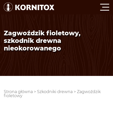
Zagwoździk fioletowy,
szkodnik drewna
nieokorowanego
Strona główna
>
Szkodniki drewna
>
Zagwoździk
fioletowy