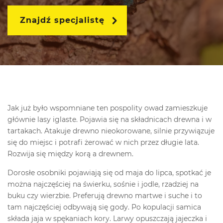
Znajdź specjalistę
Jak już było wspomniane ten pospolity owad zamieszkuje
głównie lasy iglaste. Pojawia się na składnicach drewna i w
tartakach. Atakuje drewno nieokorowane, silnie przywiązuje
się do miejsc i potrafi żerować w nich przez długie lata.
Rozwija się między korą a drewnem.
Dorosłe osobniki pojawiają się od maja do lipca, spotkać je
można najczęściej na świerku, sośnie i jodle, rzadziej na
buku czy wierzbie. Preferują drewno martwe i suche i to
tam najczęściej odbywają się gody. Po kopulacji samica
składa jaja w spękaniach kory. Larwy opuszczają jajeczka i