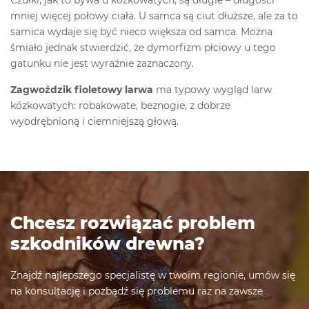
Czułki, jak to bywa u kózkowatych, są długie – długości
mniej więcej połowy ciała. U samca są ciut dłuższe, ale za to
samica wydaje się być nieco większa od samca. Można
śmiało jednak stwierdzić, że dymorfizm płciowy u tego
gatunku nie jest wyraźnie zaznaczony.
Zagwoździk fioletowy larwa
ma typowy wygląd larw
kózkowatych: robakowate, beznogie, z dobrze
wyodrębnioną i ciemniejszą głową.
Chcesz rozwiązać problem
szkodników drewna?
Znajdź najlepszego specjalistę w twoim regionie, umów się
na konsultację i pozbądź się problemu raz na zawsze