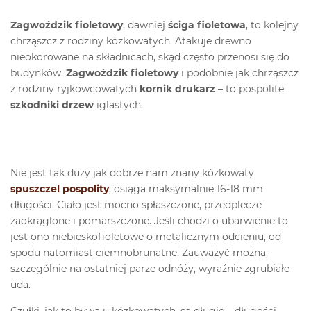
Zagwoździk fioletowy
, dawniej
ściga fioletowa
, to kolejny
chrząszcz z rodziny kózkowatych. Atakuje drewno
nieokorowane na składnicach, skąd często przenosi się do
budynków.
Zagwoździk fioletowy
i podobnie jak chrząszcz
z rodziny ryjkowcowatych
kornik drukarz
– to pospolite
szkodniki drzew
iglastych.
Nie jest tak duży jak dobrze nam znany kózkowaty
spuszczel pospolity
, osiąga maksymalnie 16-18 mm
długości. Ciało jest mocno spłaszczone, przedplecze
zaokrąglone i pomarszczone. Jeśli chodzi o ubarwienie to
jest ono niebieskofioletowe o metalicznym odcieniu, od
spodu natomiast ciemnobrunatne. Zauważyć można,
szczególnie na ostatniej parze odnóży, wyraźnie zgrubiałe
uda.