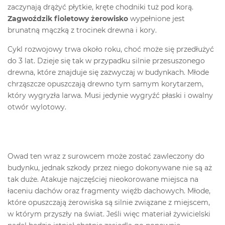
zaczynają drążyć płytkie, kręte chodniki tuż pod korą.
Zagwoździk fioletowy żerowisko
wypełnione jest
brunatną mączką z trocinek drewna i kory.
Cykl rozwojowy trwa około roku, choć może się przedłużyć
do 3 lat. Dzieje się tak w przypadku silnie przesuszonego
drewna, które znajduje się zazwyczaj w budynkach. Młode
chrząszcze opuszczają drewno tym samym korytarzem,
który wygryzła larwa. Musi jedynie wygryźć płaski i owalny
otwór wylotowy.
Owad ten wraz z surowcem może zostać zawleczony do
budynku, jednak szkody przez niego dokonywane nie są aż
tak duże. Atakuje najczęściej nieokorowane miejsca na
łaceniu dachów oraz fragmenty więźb dachowych. Młode,
które opuszczają żerowiska są silnie związane z miejscem,
w którym przyszły na świat. Jeśli więc materiał żywicielski