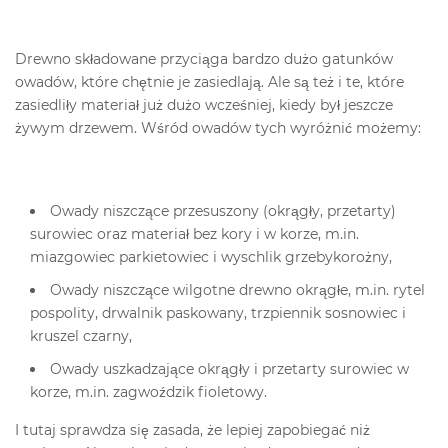
Drewno składowane przyciąga bardzo dużo gatunków
owadów, które chętnie je zasiedlają. Ale są też i te, które
zasiedliły materiał już dużo wcześniej, kiedy był jeszcze
żywym drzewem. Wśród owadów tych wyróżnić możemy:
Owady niszczące przesuszony (okrągły, przetarty)
surowiec oraz materiał bez kory i w korze, m.in.
miazgowiec parkietowiec i wyschlik grzebykorożny,
Owady niszczące wilgotne drewno okrągłe, m.in. rytel
pospolity, drwalnik paskowany, trzpiennik sosnowiec i
kruszel czarny,
Owady uszkadzające okrągły i przetarty surowiec w
korze, m.in. zagwoździk fioletowy.
I tutaj sprawdza się zasada, że lepiej zapobiegać niż