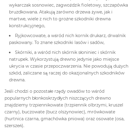
wykarczak sosnowiec, zagwoździk fioletowy, szczapówka
bruzdkowana. Atakują zarówno drzewa żywe, jak i
martwe, wiele z nich to groźne szkodniki drewna
konstrukcyjnego,
Ryjkowcowate, a wśród nich kornik drukarz, drwalnik
paskowany. To znane szkodniki lasów i sadów,
Skórniki, a wśród nich skórnik słoniniec i skórnik
natrupek. Wykorzystują drewno jedynie jako miejsce
ukrycia w czasie przepoczwarzenia. Nie powodują dużych
szkód, zaliczane są raczej do okazjonalnych szkodników
drewna.
Jeśli chodzi o pozostałe rzędy owadów to wśród
popularnych błonkoskrzydłych niszczących drewno
znajdziemy trzpiennikowate (trzpiennik olbrzymi, kruszel
czarny), buczowate (bucz olszynowiec), mrówkowate
(hurtnica czarna, gmachówka pniowa) oraz osowate (osa,
szerszeń).