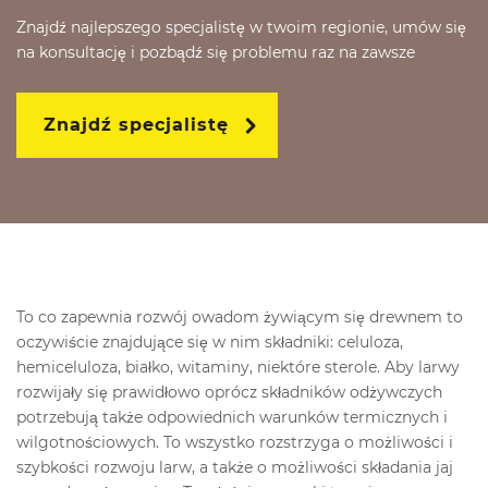
Znajdź najlepszego specjalistę w twoim regionie, umów się
na konsultację i pozbądź się problemu raz na zawsze
Znajdź specjalistę
To co zapewnia rozwój owadom żywiącym się drewnem to
oczywiście znajdujące się w nim składniki: celuloza,
hemiceluloza, białko, witaminy, niektóre sterole. Aby larwy
rozwijały się prawidłowo oprócz składników odżywczych
potrzebują także odpowiednich warunków termicznych i
wilgotnościowych. To wszystko rozstrzyga o możliwości i
szybkości rozwoju larw, a także o możliwości składania jaj