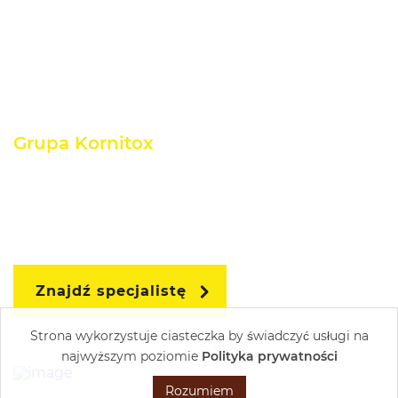
Grupa Kornitox
Zajmujemy się dezynsekcją zawodowo. Posiadamy
ponad wieloletnie doświadczenie w branży DDD.
Skontaktuj się w celu uzyskania fachowej pomocy.
Znajdź specjalistę
Strona wykorzystuje ciasteczka by świadczyć usługi na
Wykonanie:
najwyższym poziomie
Polityka prywatności
Rozumiem