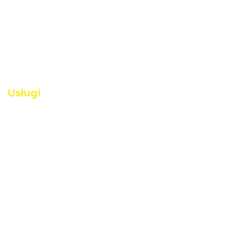
Usługi
Metoda XiliX Gel
Fumigacja
Mikrofale
Iniekcja