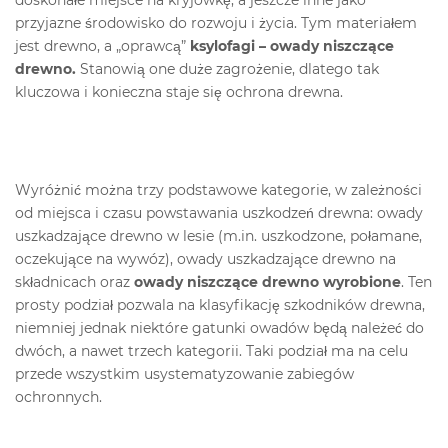
doskonałe miejsce na kryjówkę, a jeszcze inne jako
przyjazne środowisko do rozwoju i życia. Tym materiałem
jest drewno, a „oprawcą”
ksylofagi – owady niszczące
drewno.
Stanowią one duże zagrożenie, dlatego tak
kluczowa i konieczna staje się ochrona drewna.
Wyróżnić można trzy podstawowe kategorie, w zależności
od miejsca i czasu powstawania uszkodzeń drewna: owady
uszkadzające drewno w lesie (m.in. uszkodzone, połamane,
oczekujące na wywóz), owady uszkadzające drewno na
składnicach oraz
owady niszczące drewno wyrobione
. Ten
prosty podział pozwala na klasyfikację szkodników drewna,
niemniej jednak niektóre gatunki owadów będą należeć do
dwóch, a nawet trzech kategorii. Taki podział ma na celu
przede wszystkim usystematyzowanie zabiegów
ochronnych.