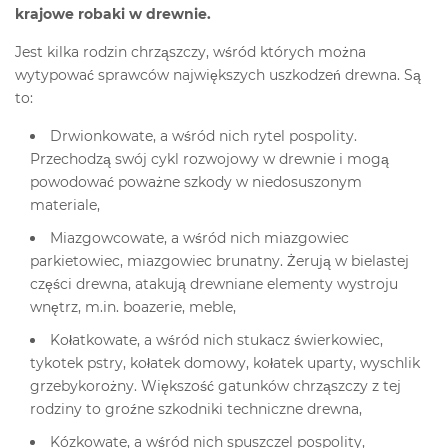
krajowe robaki w drewnie.
Jest kilka rodzin chrząszczy, wśród których można
wytypować sprawców największych uszkodzeń drewna. Są
to:
Drwionkowate, a wśród nich rytel pospolity.
Przechodzą swój cykl rozwojowy w drewnie i mogą
powodować poważne szkody w niedosuszonym
materiale,
Miazgowcowate, a wśród nich miazgowiec
parkietowiec, miazgowiec brunatny. Żerują w bielastej
części drewna, atakują drewniane elementy wystroju
wnętrz, m.in. boazerie, meble,
Kołatkowate, a wśród nich stukacz świerkowiec,
tykotek pstry, kołatek domowy, kołatek uparty, wyschlik
grzebykorożny. Większość gatunków chrząszczy z tej
rodziny to groźne szkodniki techniczne drewna,
Kózkowate, a wśród nich spuszczel pospolity,