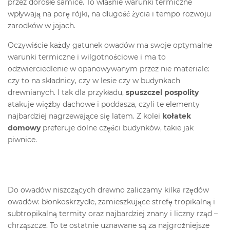
przez dorosłe samice. To właśnie warunki termiczne
wpływają na porę rójki, na długość życia i tempo rozwoju
zarodków w jajach.
Oczywiście każdy gatunek owadów ma swoje optymalne
warunki termiczne i wilgotnościowe i ma to
odzwierciedlenie w opanowywanym przez nie materiale:
czy to na składnicy, czy w lesie czy w budynkach
drewnianych. I tak dla przykładu,
spuszczel pospolity
atakuje więźby dachowe i poddasza, czyli te elementy
najbardziej nagrzewające się latem. Z kolei
kołatek
domowy
preferuje dolne części budynków, takie jak
piwnice.
Do owadów niszczących drewno zaliczamy kilka rzędów
owadów: błonkoskrzydłe, zamieszkujące strefę tropikalną i
subtropikalną termity oraz najbardziej znany i liczny rząd –
chrząszcze. To te ostatnie uznawane są za najgroźniejsze