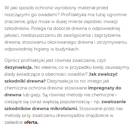
W jaki sposób ochronić wyrobiony materiał przed
niszczącymi go owadami? Profilaktyka ma tutaj ogromne
znaczenie, gdyż może w dużej mierze zapobiec inwazji
szkodników. Polega na doborze drewna o odpowiedniej
jakości, niedopuszczaniu do zawilgocenia i zagrzybienia
drewna, stosowaniu okorowanego drewna i utrzymywaniu
odpowiedniej higieny w budynkach.
Oprócz profilaktyki jest również zwalczanie, czyli
dezynsekcja.
No właśnie, co w przypadku kiedy zauważymy
ślady świadczące o obecności owadów?
Jak zwalczyć
szkodniki drewna?
Dezynsekcja to nic innego jak
chemiczna ochrona drewna: stosowane
impregnaty do
drewna
lub gazy. Są również metody nie chemiczne i
cieszące się coraz większą popularnością – np.
zwalczanie
szkodników drewna mikrofalami.
Stosowane przez nas
metody przy zwalczaniu drewnojadów znajdziecie w
zakładce:
oferta.