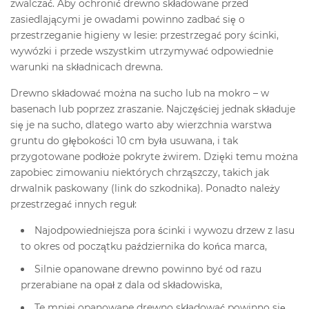
zwalczać. Aby ochronić drewno składowane przed
zasiedlającymi je owadami powinno zadbać się o
przestrzeganie higieny w lesie: przestrzegać pory ścinki,
wywózki i przede wszystkim utrzymywać odpowiednie
warunki na składnicach drewna.
Drewno składować można na sucho lub na mokro – w
basenach lub poprzez zraszanie. Najczęściej jednak składuje
się je na sucho, dlatego warto aby wierzchnia warstwa
gruntu do głębokości 10 cm była usuwana, i tak
przygotowane podłoże pokryte żwirem. Dzięki temu można
zapobiec zimowaniu niektórych chrząszczy, takich jak
drwalnik paskowany (link do szkodnika). Ponadto należy
przestrzegać innych reguł:
Najodpowiedniejsza pora ścinki i wywozu drzew z lasu
to okres od początku października do końca marca,
Silnie opanowane drewno powinno być od razu
przerabiane na opał z dala od składowiska,
Te mniej opanowane drewno składować powinno się