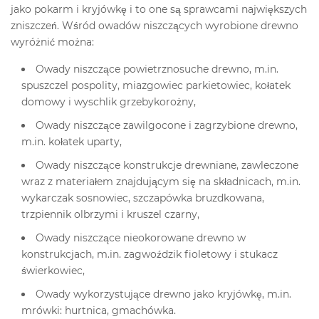
jako pokarm i kryjówkę i to one są sprawcami największych
zniszczeń. Wśród owadów niszczących wyrobione drewno
wyróżnić można:
Owady niszczące powietrznosuche drewno, m.in.
spuszczel pospolity, miazgowiec parkietowiec, kołatek
domowy i wyschlik grzebykorożny,
Owady niszczące zawilgocone i zagrzybione drewno,
m.in. kołatek uparty,
Owady niszczące konstrukcje drewniane, zawleczone
wraz z materiałem znajdującym się na składnicach, m.in.
wykarczak sosnowiec, szczapówka bruzdkowana,
trzpiennik olbrzymi i kruszel czarny,
Owady niszczące nieokorowane drewno w
konstrukcjach, m.in. zagwoździk fioletowy i stukacz
świerkowiec,
Owady wykorzystujące drewno jako kryjówkę, m.in.
mrówki: hurtnica, gmachówka.