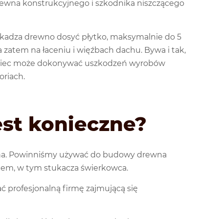
drewna konstrukcyjnego i szkodnika niszczącego
zkadza drewno dosyć płytko, maksymalnie do 5
atem na łaceniu i więźbach dachu. Bywa i tak,
kowiec może dokonywać uszkodzeń wyrobów
oriach.
est konieczne?
na. Powinniśmy używać do budowy drewna
nem, w tym stukacza świerkowca.
profesjonalną firmę zajmującą się