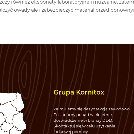
zczy również eksponaty laboratoryjne i muzealne, zatem 
alczyć owady ale i zabezpieczyć materiał przed ponown
Grupa Kornitox
Zajmujemy się dezynsekcją zawodowo.
Posiadamy ponad wieloletnie
doświadczenie w branży DDD.
Skontaktuj się w celu uzyskania
fachowej pomocy.