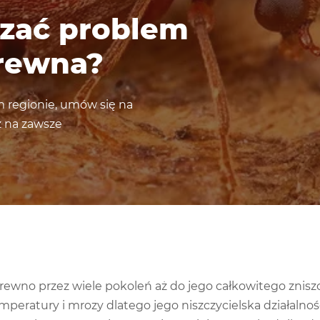
ązać problem
rewna?
m regionie, umów się na
z na zawsze
o przez wiele pokoleń aż do jego całkowitego zniszcze
emperatury i mrozy dlatego jego niszczycielska działalno