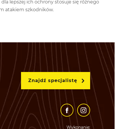
dla lepszej ich ochrony stosuje się różnego
ym atakiem szkodników.
Znajdź specjalistę
Wykonanie: